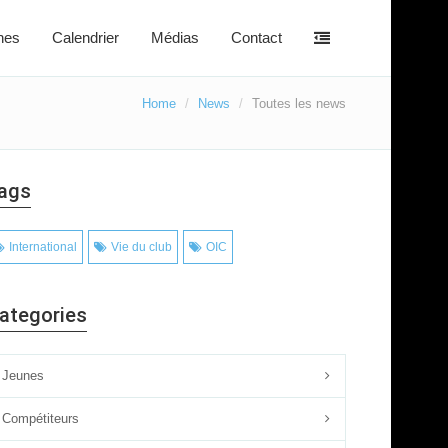
nes
Calendrier
Médias
Contact
Home
News
Toutes les news
ags
International
Vie du club
OIC
ategories
Jeunes
Compétiteurs