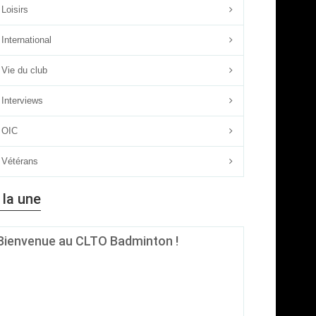
Loisirs
International
Vie du club
Interviews
OIC
Vétérans
 la une
Bienvenue au CLTO Badminton !
Quel que soit ton âge, ton niveau ou tes ambitions sur le
terrain, si le badminton est ta passion, alors
le CLTO
Badminton est fait pour toi !