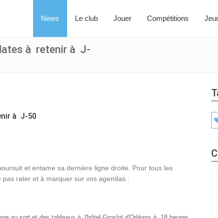
News
Le club
Jouer
Compétitions
Jeu
dates à retenir à J-
T
enir à J-50
C
oursuit et entame sa dernière ligne droite. Pour tous les
e pas rater et à marquer sur vos agendas :
rage au sort et des tableaux à l'hôtel Groslot d'Orléans à 18 heures