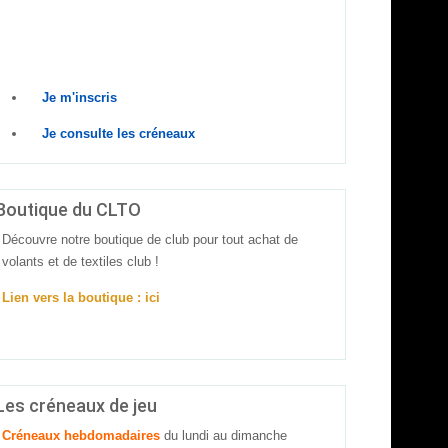
Prêt à relever le défi ? Rejoins-nous dès
maintenant
!
Je m'inscris
Je consulte les créneaux
Boutique du CLTO
Découvre notre boutique de club pour tout achat de
volants et de textiles club !
Lien vers la boutique : ici
Les créneaux de jeu
Créneaux hebdomadaires
du lundi au dimanche