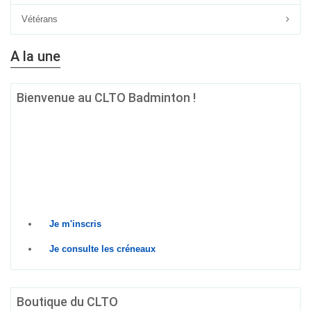
Vétérans
A la une
Bienvenue au CLTO Badminton !
Quel que soit ton âge, ton niveau ou tes ambitions sur le terrain, si
le badminton est ta passion, alors
le CLTO Badminton est fait
pour toi !
Prêt à relever le défi ? Rejoins-nous dès
maintenant !
Je m'inscris
Je consulte les créneaux
Boutique du CLTO