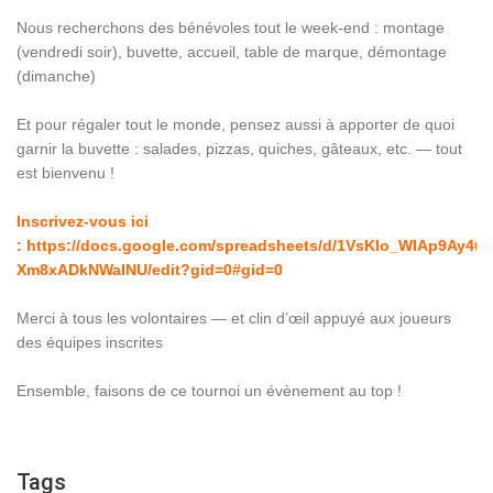
Nous recherchons des bénévoles tout le week-end : montage
(vendredi soir), buvette, accueil, table de marque, démontage
(dimanche)
Et pour régaler tout le monde, pensez aussi à apporter de quoi
garnir la buvette : salades, pizzas, quiches, gâteaux, etc. — tout
est bienvenu !
Inscrivez-vous ici
:
https://docs.google.com/spreadsheets/d/1VsKIo_WIAp9Ay4t
Xm8xADkNWaINU/edit?gid=0#gid=0
Merci à tous les volontaires — et clin d’œil appuyé aux joueurs
des équipes inscrites
Ensemble, faisons de ce tournoi un évènement au top !
Tags