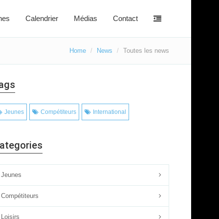
nes
Calendrier
Médias
Contact
Home
News
Toutes les news
ags
Jeunes
Compétiteurs
International
ategories
Jeunes
Compétiteurs
Loisirs