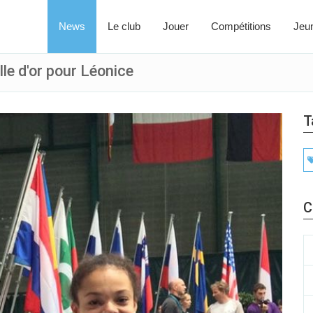
News
Le club
Jouer
Compétitions
Jeu
le d'or pour Léonice
T
C