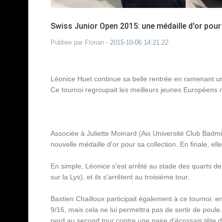
Swiss Junior Open 2015: une médaille d'or pour
Publiée par
Florian
-
2015-10-06 14:21:22
Léonice Huet continue sa belle rentrée en ramenant u
Ce tournoi regroupait les meilleurs jeunes Européens 
Associée à Juliette Moinard (Aix Université Club Bad
nouvelle médaille d'or pour sa collection. En finale, el
En simple, Léonice s'est arrêté au stade des quarts de f
sur la Lys), et ils s'arrêtent au troisième tour.
Bastien Chailloux participait également à ce tournoi: e
9/16, mais cela ne lui permettra pas de sortir de pou
perd au second tour contre une paire d'écossais tête de