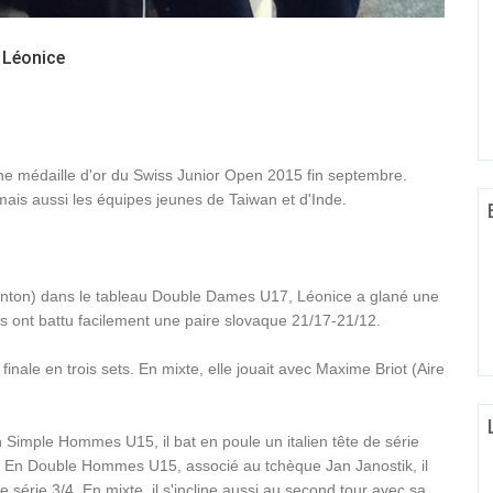
 Léonice
ne médaille d'or du Swiss Junior Open 2015 fin septembre.
mais aussi les équipes jeunes de Taiwan et d'Inde.
minton) dans le tableau Double Dames U17, Léonice a glané une
les ont battu facilement une paire slovaque 21/17-21/12.
inale en trois sets. En mixte, elle jouait avec Maxime Briot (Aire
n Simple Hommes U15, il bat en poule un italien tête de série
le. En Double Hommes U15, associé au tchèque Jan Janostik, il
 série 3/4. En mixte, il s'incline aussi au second tour avec sa