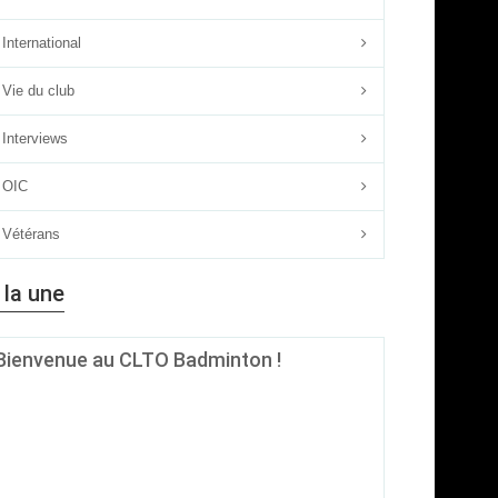
International
Vie du club
Interviews
OIC
Vétérans
 la une
Bienvenue au CLTO Badminton !
Quel que soit ton âge, ton niveau ou tes ambitions sur le
terrain, si le badminton est ta passion, alors
le CLTO
Badminton est fait pour toi !