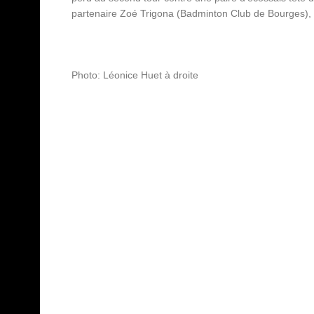
partenaire Zoé Trigona (Badminton Club de Bourges), cet
Photo: Léonice Huet à droite