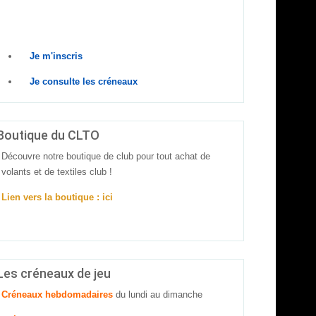
Prêt à relever le défi ? Rejoins-nous dès
maintenant
!
Je m'inscris
Je consulte les créneaux
Boutique du CLTO
Découvre notre boutique de club pour tout achat de
volants et de textiles club !
Lien vers la boutique : ici
Les créneaux de jeu
Créneaux hebdomadaires
du lundi au dimanche