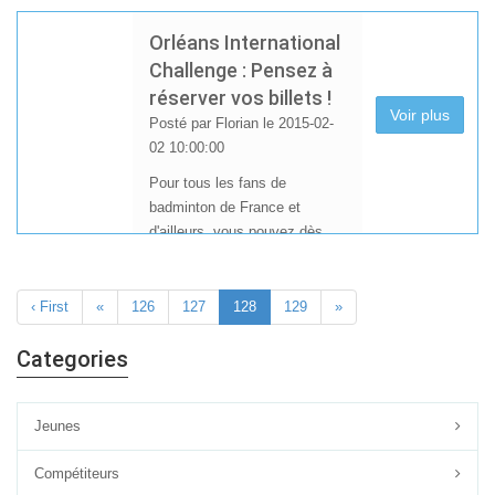
bénévoles et les fans de
Orléans International
badminton, voici 2 dates à ne
Challenge : Pensez à
pas rater et à marquer sur vos
réserver vos billets !
agendas :
Voir plus
Posté par Florian le 2015-02-
02 10:00:00
Pour tous les fans de
badminton de France et
d'ailleurs, vous pouvez dès
maintenant réserver vos
billets d'accès à l'Orléans
International Challenge qui
‹ First
«
126
127
128
129
»
aura lieu du 26 au 29 mars
2015 au Palais des sports
Categories
d'Orléans.
Jeunes
Compétiteurs