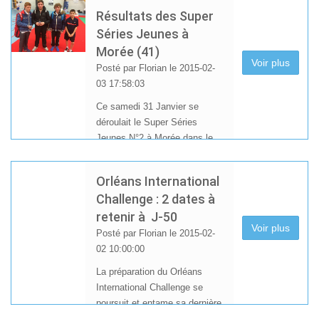
Envie de vivre de nouvelles
Résultats des Super
aventures ?
Séries Jeunes à
ou tout simplement de
Morée (41)
découvrir le badminton ?
Voir plus
Posté par Florian le 2015-02-
03 17:58:03
Ce samedi 31 Janvier se
déroulait le Super Séries
Jeunes N°2 à Morée dans le
41 où cinq jeunes du club
étaient présents.
Orléans International
Challenge : 2 dates à
retenir à J-50
Voir plus
Posté par Florian le 2015-02-
02 10:00:00
La préparation du Orléans
International Challenge se
poursuit et entame sa dernière
ligne droite. Pour tous les