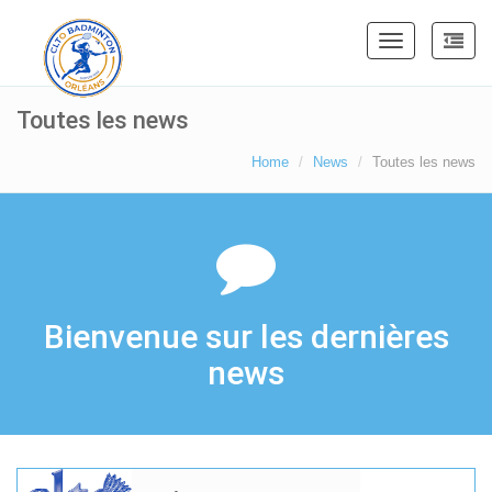
Toggle
navigation
Toutes les news
Home
News
Toutes les news
Bienvenue sur les dernières
news