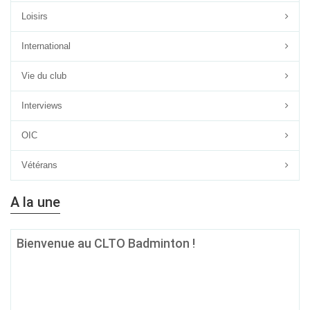
Loisirs
International
Vie du club
Interviews
OIC
Vétérans
A la une
Bienvenue au CLTO Badminton !
Quel que soit ton âge, ton niveau ou tes ambitions sur le terrain, si
le badminton est ta passion, alors
le CLTO Badminton est fait
pour toi !