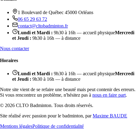
1 Boulevard de Québec 45000 Orléans
06 65 29 63 72
contact@cltobadminton.fr
Lundi et Mardi
:
9h30
à
16h
— accueil physique
Mercredi
et Jeudi
:
9h30
à
16h
— à distance
Nous contacter
Horaires
Lundi et Mardi
:
9h30
à
16h
— accueil physique
Mercredi
et Jeudi
:
9h30
à
16h
— à distance
Notre site vient de se refaire une beauté mais peut contenir des erreurs.
Si vous rencontrez un problème, n'hésitez pas à
nous en faire part
.
©
2026
CLTO Badminton. Tous droits réservés.
Site réalisé avec passion pour le badminton, par
Maxime BAUDE
Mentions légales
Politique de confidentialité