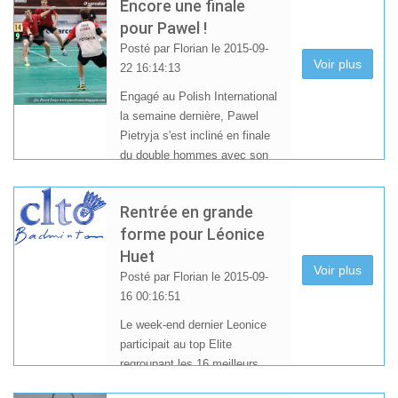
Encore une finale
pour Pawel !
Posté par Florian le 2015-09-
Voir plus
22 16:14:13
Engagé au Polish International
la semaine dernière, Pawel
Pietryja s'est incliné en finale
du double hommes avec son
compatriote Wojciech
Szkudlarczyk.
Rentrée en grande
forme pour Léonice
Huet
Voir plus
Posté par Florian le 2015-09-
16 00:16:51
Le week-end dernier Leonice
participait au top Elite
regroupant les 16 meilleurs
françaises de leur catégorie.