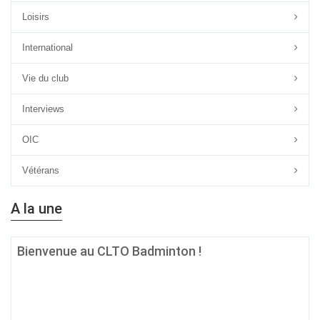
Loisirs
International
Vie du club
Interviews
OIC
Vétérans
A la une
Bienvenue au CLTO Badminton !
Quel que soit ton âge, ton niveau ou tes ambitions sur le terrain, si
le badminton est ta passion, alors
le CLTO Badminton est fait
pour toi !