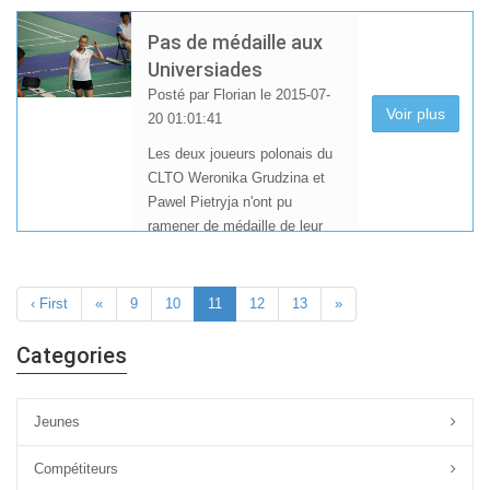
collectif France en Turquie,
Léonice Huet commence sa
Pas de médaille aux
saison par le Yonex
Universiades
Langenfeld Cup en Allemagne
Posté par Florian le 2015-07-
où elle jouera dans les trois
Voir plus
20 01:01:41
tableaux en U17. Début de la
compétition ce vendredi.
Les deux joueurs polonais du
CLTO Weronika Grudzina et
Nathan Chailloux débute ce
Pawel Pietryja n'ont pu
week-end sa saison au 1er
ramener de médaille de leur
Internationaler Babolat Refrath
périple coréen à Gwangju,
Cup.
malgré de bonnes
Bonne chance à tous les
performances.
‹ First
«
9
10
11
12
13
»
deux.
Categories
Jeunes
Compétiteurs