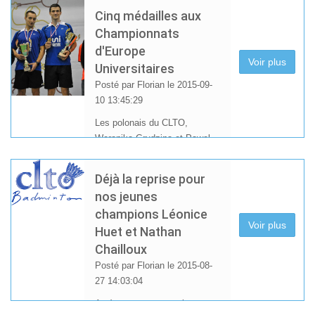
Cinq médailles aux
Championnats
d'Europe
Voir plus
Universitaires
Posté par Florian le 2015-09-
10 13:45:29
Les polonais du CLTO,
Weronika Grudzina et Pawel
Pietryja ont brillé aux
Championnats d'Europe
Déjà la reprise pour
Universitaire qui se sont
nos jeunes
déroulés chez eux à Varsovie.
champions Léonice
Ils ont remporté cinq
Voir plus
Huet et Nathan
médailles !
Chailloux
Posté par Florian le 2015-08-
27 14:03:04
Après un stage avec le