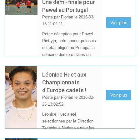
Une demi-finale pour
Pawel au Portugal
Posté par Florian le 2016-03-
Voir plus
15 11:02:11
Petite déception pour Pawel
Pietryja, notre joueur polonais
qui était aligné au Portugal la
semaine dernière. Dans un
tournoi peu relevé, il ne peut
faire mieux qu'une demi-finale
Léonice Huet aux
en double hommes et un quart
Championnats
de finale en double mixte.
d'Europe cadets !
Voir plus
Posté par Florian le 2016-02-
25 13:02:52
Léonice Huet a été
sélectionnée par la Direction
Technique Nationale pour les
championnats d’Europe U17