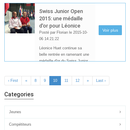
Chailloux et Nathan Chailloux,
jeunes du CLTO Badminton,
Swiss Junior Open
étaient sélectionnés pour
2015: une médaille
participer au dernier tournoi
d'or pour Léonice
international de l'année 2015,
Voir plus
Posté par Florian le 2015-10-
regroupant les meilleurs
06 14:21:22
jeunes européens, les 28 et
29 décembre au Pays-Bas.
Léonice Huet continue sa
belle rentrée en ramenant une
médaille d'or du Swiss Junior
Open 2015 fin septembre.
Ce tournoi regroupait les meilleurs jeunes Européens 
‹ First
«
8
9
10
11
12
»
Last ›
Categories
Jeunes
Compétiteurs