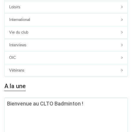
Loisirs
International
Vie du club
Interviews
OIC
Vétérans
A la une
Bienvenue au CLTO Badminton !
Quel que soit ton âge, ton niveau ou tes ambitions sur le terrain, si
le badminton est ta passion, alors
le CLTO Badminton est fait
pour toi !