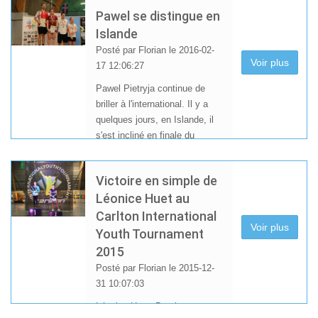
par équipe et individuels, qui
Pawel se distingue en
se dérouleront à Lubin
Islande
(Pologne) du 17 au 25 Mars
Posté par Florian le 2016-02-
prochains.
Voir plus
17 12:06:27
Pawel Pietryja continue de
briller à l'international. Il y a
quelques jours, en Islande, il
s'est incliné en finale du
double mixte, après un beau
parcours en double hommes.
Victoire en simple de
Léonice Huet au
Carlton International
Voir plus
Youth Tournament
2015
Posté par Florian le 2015-12-
31 10:07:03
Léonice Huet, Bastien